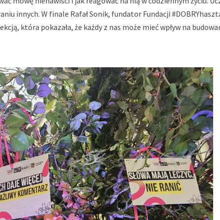
ać mowę nienawiści i jak reagować na nią w codziennym życiu. Uc
niu innych. W finale Rafał Sonik, fundator Fundacji #DOBRYhaszta
lekcją, która pokazała, że każdy z nas może mieć wpływ na budowan