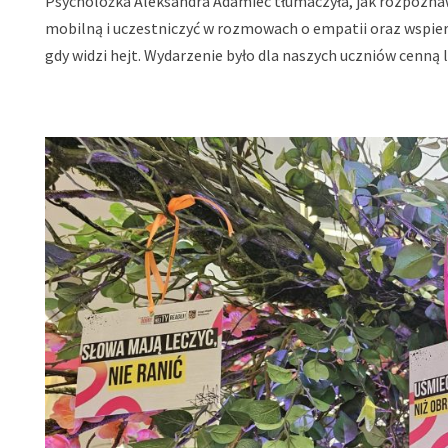
Psycholożka Aleksandra Adamiec tłumaczyła, jak rozpoznaw
mobilną i uczestniczyć w rozmowach o empatii oraz wspiera
gdy widzi hejt. Wydarzenie było dla naszych uczniów cenną 