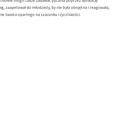
zniowie mogli także zadawać pytania poprzez aplikację
g, zaapelował do młodzieży, by nie była obojętna i reagowała,
ie świata opartego na szacunku i życzliwości.