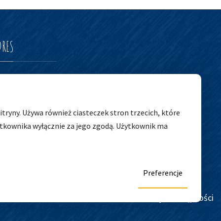
DRES
edszkolny nr 5
tryny. Używa również ciasteczek stron trzecich, które
ytkownika wyłącznie za jego zgodą. Użytkownik ma
Preferencje
Deklaracja dostępności