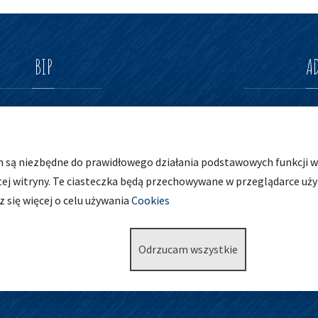
BIP
A
Zespół Szkolno-Prz
ul. Osobowicka 127
h są niezbędne do prawidłowego działania podstawowych funkcji wi
51-004 Wrocław
tej witryny. Te ciasteczka będą przechowywane w przeglądarce uż
tel. 71 798 44 28
 się więcej o celu używania
Cookies
Odrzucam wszystkie