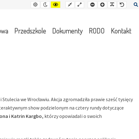
Kontrast
Tryb
Kontrast
Stały
Wide
Mniejsza
Czcionka
Czcionka
Czcion
domyślny
nocny
żółto-
układ
layout
czcionka
czarny
owa
Przedszkole
Dokumenty
RODO
Kontakt
i Stulecia we Wrocławiu. Akcja zgromadziła prawie sześć tysięcy
w interaktywnym show podzielonym na cztery rundy dotyczące
ona i Katrin Kargbo,
którzy opowiadali o swoich