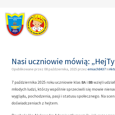
–
Nasi
uczniowie
mówią:
„HejTy
Reaguj!”
Nasi uczniowie mówią: „HejTy
Opublikowane przez
08 października, 2025
przez
emiach8437
In
Akt
7 października 2025 roku uczniowie klas
8A
i
8B
wzięli udzi
młodych ludzi, którzy wspólnie sprzeciwili się mowie nien
wyglądu, pochodzenia, pasji i statusu społecznego. Na scenie
doświadczeniach z hejtem.