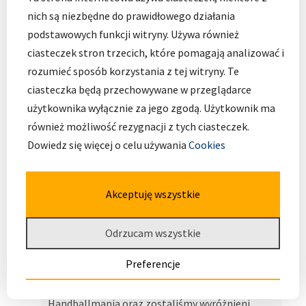
nich są niezbędne do prawidłowego działania
podstawowych funkcji witryny. Używa również
ciasteczek stron trzecich, które pomagają analizować i
rozumieć sposób korzystania z tej witryny. Te
ciasteczka będą przechowywane w przeglądarce
użytkownika wyłącznie za jego zgodą. Użytkownik ma
również możliwość rezygnacji z tych ciasteczek.
Dowiedz się więcej o celu używania
Cookies
Akceptuję wszystkie
Aktywna Szkoła w Programie
Handballmania!
Odrzucam wszystkie
Z ogromną radością informujemy, że dziś
Preferencje
otrzymaliśmy podziękowanie od klubu Śląsk
Wrocław Handball za udział w programie
Handballmania oraz zostaliśmy wyróżnieni