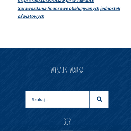
https://bip.cui.
wroclaw.pl/ w zakładce
Sprawozdania finansowe obsługiwanych jednostek
oświatowych
WYSZUKIWARKA
Szukaj
Szukaj
dla:
BIP