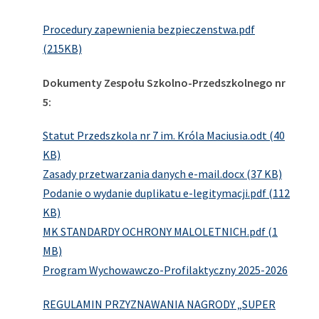
Procedury zapewnienia bezpieczenstwa.pdf
(215KB)
Dokumenty Zespołu Szkolno-Przedszkolnego nr
5:
Statut Przedszkola nr 7 im. Króla Maciusia.odt (40
KB)
Zasady przetwarzania danych e-mail.docx (37 KB)
Podanie o wydanie duplikatu e-legitymacji.pdf (112
KB)
MK STANDARDY OCHRONY MALOLETNICH.pdf (1
MB)
Program Wychowawczo-Profilaktyczny 2025-2026
REGULAMIN PRZYZNAWANIA NAGRODY „SUPER