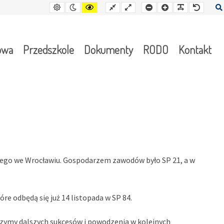
Kontrast
Tryb
Kontrast
Stały
Wide
Mniejsza
Czcionka
Czcionka
Czcion
domyślny
nocny
żółto-
układ
layout
czcionka
czarny
owa
Przedszkole
Dokumenty
RODO
Kontakt
owego we Wrocławiu. Gospodarzem zawodów było SP 21, a w
re odbędą się już 14 listopada w SP 84.
zymy dalszych sukcesów i powodzenia w kolejnych