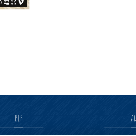
BIP
A