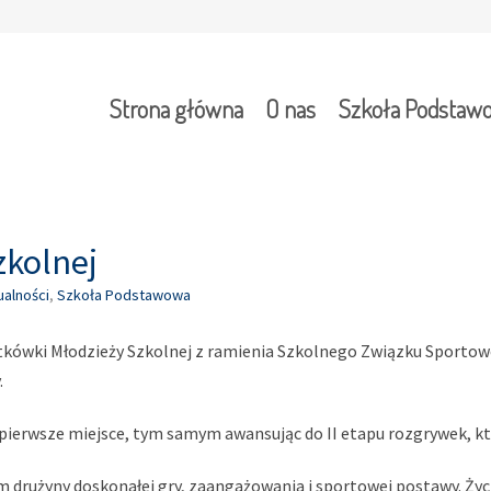
Strona główna
O nas
Szkoła Podstaw
zkolnej
ualności
,
Szkoła Podstawowa
 Siatkówki Młodzieży Szkolnej z ramienia Szkolnego Związku Sport
.
pierwsze miejsce, tym samym awansując do II etapu rozgrywek, któ
drużyny doskonałej gry, zaangażowania i sportowej postawy. Życ