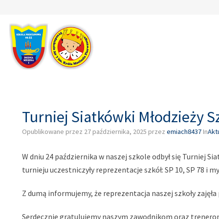
–
Turniej
Siatkówki
Młodzieży
Szkolnej
Turniej Siatkówki Młodzieży S
Opublikowane przez
27 października, 2025
przez
emiach8437
In
Akt
W dniu 24 października w naszej szkole odbył się Turniej
turnieju uczestniczyły reprezentacje szkół: SP 10, SP 78 i my
Z dumą informujemy, że reprezentacja naszej szkoły zajęła 
Serdecznie gratulujemy naszym zawodnikom oraz trenerom 