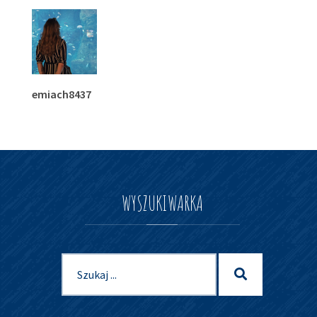
emiach8437
WYSZUKIWARKA
Szukaj
Szukaj
dla: