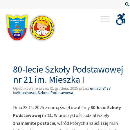
–
80-
lecie
Szkoły
Podstawowej
nr
21
im.
Mieszka
80-lecie Szkoły Podstawowej
I
nr 21 im. Mieszka I
Opublikowane przez
01 grudnia, 2025
przez
emiach8437
In
Aktualności
,
Szkoła Podstawowa
Dnia 28.11. 2025 z dumą świętowaliśmy
80-lecie Szkoły
Podstawowej nr 21.
W uroczystości udział wzięły
znamienite postacie
, wśród których znaleźli się m.in.