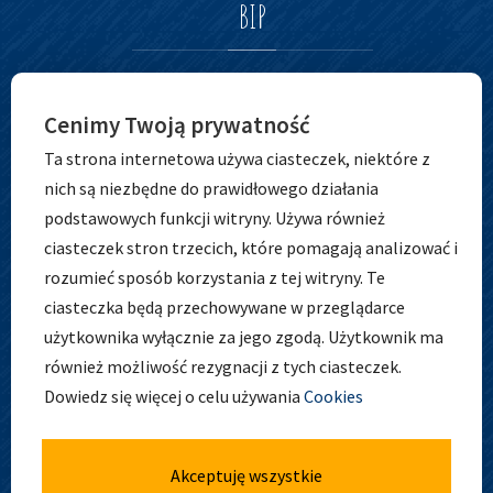
BIP
Cenimy Twoją prywatność
Ta strona internetowa używa ciasteczek, niektóre z
nich są niezbędne do prawidłowego działania
podstawowych funkcji witryny. Używa również
ciasteczek stron trzecich, które pomagają analizować i
ADRES
rozumieć sposób korzystania z tej witryny. Te
ciasteczka będą przechowywane w przeglądarce
użytkownika wyłącznie za jego zgodą. Użytkownik ma
również możliwość rezygnacji z tych ciasteczek.
Zespół Szkolno-Przedszkolny nr 5
Dowiedz się więcej o celu używania
Cookies
ul. Osobowicka 127
51-004 Wrocław
tel. 71 798 44 28
Akceptuję wszystkie