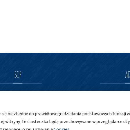
BIP
A
Zespół Szkolno-Prz
ul. Osobowicka 127
h są niezbędne do prawidłowego działania podstawowych funkcji wi
51-004 Wrocław
tej witryny. Te ciasteczka będą przechowywane w przeglądarce uż
tel. 71 798 44 28
 się więcej o celu używania
Cookies