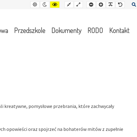
Kontrast
Tryb
Kontrast
Stały
Wide
Mniejsza
Czcionka
Czcionka
Czcion
domyślny
nocny
żółto-
układ
layout
czcionka
czarny
owa
Przedszkole
Dokumenty
RODO
Kontakt
wali kreatywne, pomysłowe przebrania, które zachwycały
nych opowieści oraz spojrzeć na bohaterów mitów z zupełnie