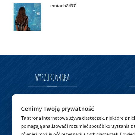
emiach8437
WYSZUKIWARKA
Szukaj
Szukaj
Cenimy Twoją prywatność
dla:
Ta strona internetowa używa ciasteczek, niektóre z nic
pomagają analizować i rozumieć sposób korzystania z 
również możliwość rezygnacji z tych ciasteczek.
Dowiedz