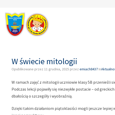
–
W
świecie
mitologii
W świecie mitologii
Opublikowane przez
11 grudnia, 2025
przez
emiach8437
In
Aktualno
W ramach zajęć z mitologii uczniowie klasy 5B przenieśli si
Podczas lekcji pojawiły się niezwykłe postacie – od greck
dbałością o szczegóły i wyobraźnią.
Dzięki takim działaniom piątoklasiści mogli jeszcze lepie