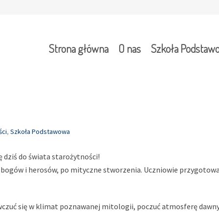
Strona główna
O nas
Szkoła Podstaw
ści
,
Szkoła Podstawowa
ę dziś do świata starożytności!
ich bogów i herosów, po mityczne stworzenia. Uczniowie przygoto
j wczuć się w klimat poznawanej mitologii, poczuć atmosferę daw