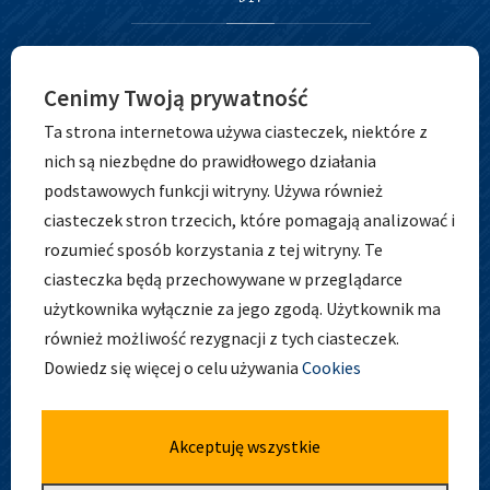
Cenimy Twoją prywatność
Ta strona internetowa używa ciasteczek, niektóre z
nich są niezbędne do prawidłowego działania
podstawowych funkcji witryny. Używa również
ciasteczek stron trzecich, które pomagają analizować i
ADRES
rozumieć sposób korzystania z tej witryny. Te
ciasteczka będą przechowywane w przeglądarce
użytkownika wyłącznie za jego zgodą. Użytkownik ma
również możliwość rezygnacji z tych ciasteczek.
Zespół Szkolno-Przedszkolny nr 5
Dowiedz się więcej o celu używania
Cookies
ul. Osobowicka 127
51-004 Wrocław
tel. 71 798 44 28
Akceptuję wszystkie