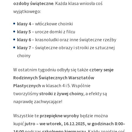
ozdoby świąteczne
. Każda klasa wniosła coś
wyjątkowego:
klasy 4
– włóczkowe choinki
klasy 5
– urocze domki z filcu
klasy 6
– krasnoludki oraz inne świąteczne rzeźby
klasy 7
– świąteczne obrazy i stroiki ze sztucznej
choiny
W ostatnim tygodniu odbyły się także
cztery sesje
Rodzinnych Świątecznych Warsztatów
Plastycznych
w klasach 4 i 5. Wspólnie
tworzyliśmy
stroiki z żywej choiny
, a efekty są
naprawdę zachwycające!
Wszystkie te
przepiękne wyroby
będzie można
kupić
jutro – we wtorek, 16.12.2025, w godzinach 8:00–
16:00
podczas
szkolnego kiermaszu
. Każdy znajdzie coś