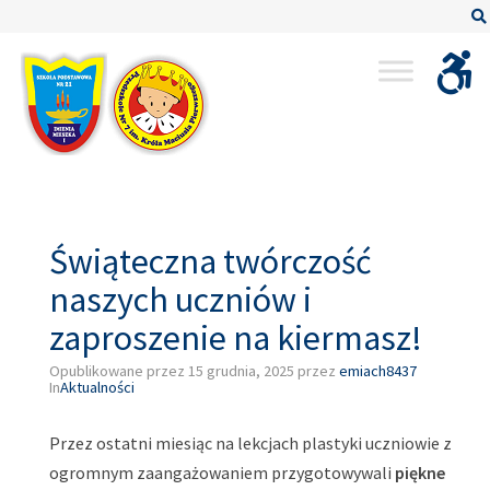
–
Świąteczna
twórczość
naszych
uczniów
i
zaproszenie
na
kiermasz!
Świąteczna twórczość
naszych uczniów i
zaproszenie na kiermasz!
Opublikowane przez
15 grudnia, 2025
przez
emiach8437
In
Aktualności
Przez ostatni miesiąc na lekcjach plastyki uczniowie z
ogromnym zaangażowaniem przygotowywali
piękne