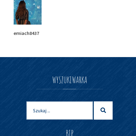
emiach8437
WYSZUKIWARKA
Szukaj
Szukaj
dla:
BIP