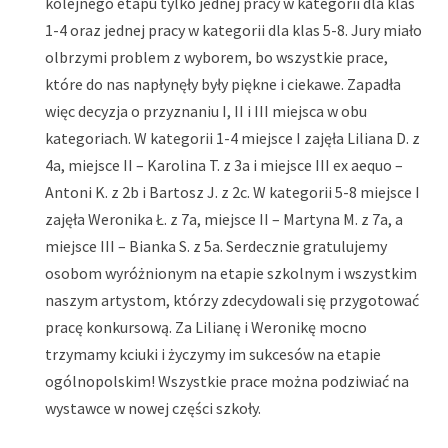
kolejnego etapu tylko jednej pracy w kategorii dla klas
1-4 oraz jednej pracy w kategorii dla klas 5-8. Jury miało
olbrzymi problem z wyborem, bo wszystkie prace,
które do nas napłynęły były piękne i ciekawe. Zapadła
więc decyzja o przyznaniu I, II i III miejsca w obu
kategoriach. W kategorii 1-4 miejsce I zajęła Liliana D. z
4a, miejsce II – Karolina T. z 3a i miejsce III ex aequo –
Antoni K. z 2b i Bartosz J. z 2c. W kategorii 5-8 miejsce I
zajęła Weronika Ł. z 7a, miejsce II – Martyna M. z 7a, a
miejsce III – Bianka S. z 5a. Serdecznie gratulujemy
osobom wyróżnionym na etapie szkolnym i wszystkim
naszym artystom, którzy zdecydowali się przygotować
pracę konkursową. Za Lilianę i Weronikę mocno
trzymamy kciuki i życzymy im sukcesów na etapie
ogólnopolskim! Wszystkie prace można podziwiać na
wystawce w nowej części szkoły.