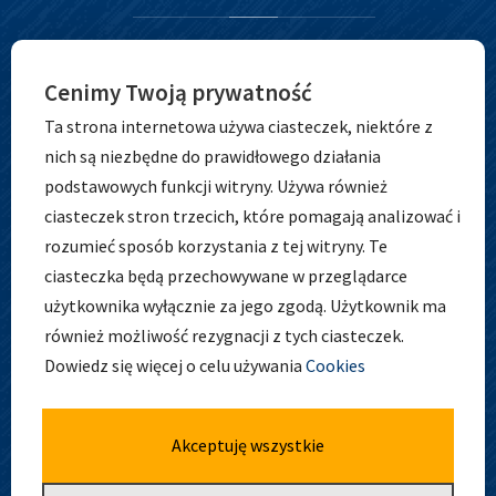
Cenimy Twoją prywatność
Ta strona internetowa używa ciasteczek, niektóre z
nich są niezbędne do prawidłowego działania
podstawowych funkcji witryny. Używa również
ciasteczek stron trzecich, które pomagają analizować i
ADRES
rozumieć sposób korzystania z tej witryny. Te
ciasteczka będą przechowywane w przeglądarce
użytkownika wyłącznie za jego zgodą. Użytkownik ma
również możliwość rezygnacji z tych ciasteczek.
Zespół Szkolno-Przedszkolny nr 5
Dowiedz się więcej o celu używania
Cookies
ul. Osobowicka 127
51-004 Wrocław
tel. 71 798 44 28
Akceptuję wszystkie