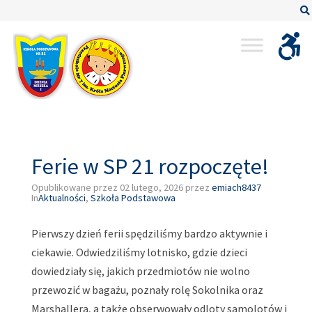
–
Ferie
w
SP
21
rozpoczęte!
Ferie w SP 21 rozpoczęte!
Opublikowane przez
02 lutego, 2026
przez
emiach8437
In
Aktualności
,
Szkoła Podstawowa
Pierwszy dzień ferii spędziliśmy bardzo aktywnie i
ciekawie. Odwiedziliśmy lotnisko, gdzie dzieci
dowiedziały się, jakich przedmiotów nie wolno
przewozić w bagażu, poznały rolę Sokolnika oraz
Marshallera, a także obserwowały odloty samolotów i