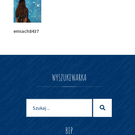
emiach8437
WYSZUKIWARKA
Szukaj
Szukaj
dla:
BIP