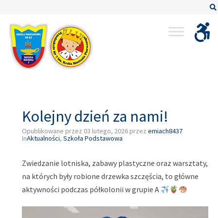
–
Kolejny
dzień
za
nami!
Kolejny dzień za nami!
Opublikowane przez
03 lutego, 2026
przez
emiach8437
In
Aktualności
,
Szkoła Podstawowa
Zwiedzanie lotniska, zabawy plastyczne oraz warsztaty,
na których były robione drzewka szczęścia, to główne
aktywności podczas półkolonii w grupie A