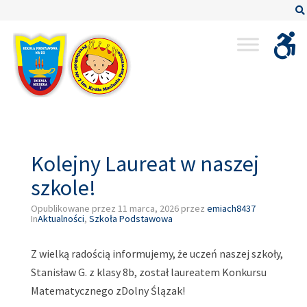
–
Kolejny
Laureat
w
naszej
szkole!
Kolejny Laureat w naszej
szkole!
Opublikowane przez
11 marca, 2026
przez
emiach8437
In
Aktualności
,
Szkoła Podstawowa
Z wielką radością informujemy, że uczeń naszej szkoły,
Stanisław G. z klasy 8b, został laureatem Konkursu
Matematycznego zDolny Ślązak!