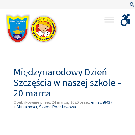
–
Międzynarodowy
Dzień
Szczęścia
w
naszej
szkole
–
20
Międzynarodowy Dzień
marca
Szczęścia w naszej szkole –
20 marca
Opublikowane przez
24 marca, 2026
przez
emiach8437
In
Aktualności
,
Szkoła Podstawowa