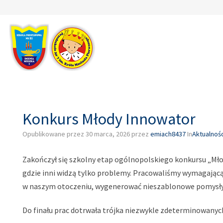
–
Konkurs
Młody
Innowator
Konkurs Młody Innowator
Opublikowane przez
30 marca, 2026
przez
emiach8437
In
Aktualnośc
Zakończył się szkolny etap ogólnopolskiego konkursu „Mło
gdzie inni widzą tylko problemy. Pracowaliśmy wymagając
w naszym otoczeniu, wygenerować nieszablonowe pomysły,
Do finału prac dotrwała trójka niezwykle zdeterminowanych