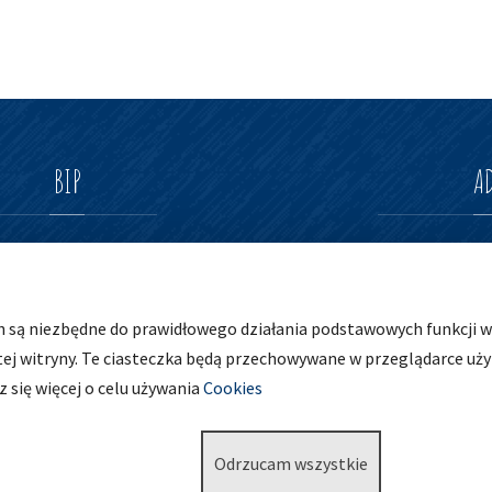
BIP
A
Zespół Szkolno-Prz
ul. Osobowicka 127
h są niezbędne do prawidłowego działania podstawowych funkcji wi
51-004 Wrocław
tej witryny. Te ciasteczka będą przechowywane w przeglądarce uż
tel. 71 798 44 28
 się więcej o celu używania
Cookies
Odrzucam wszystkie