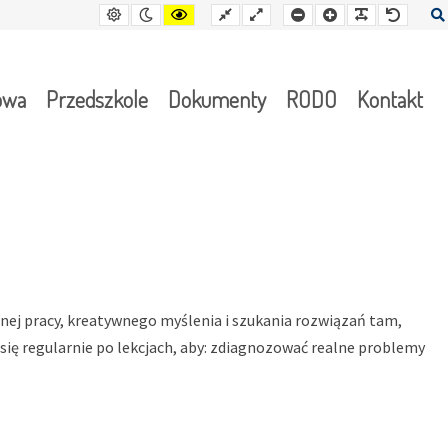
Kontrast
Tryb
Kontrast
Stały
Wide
Mniejsza
Czcionka
Czcionka
Czcion
domyślny
nocny
żółto-
układ
layout
czcionka
czarny
owa
Przedszkole
Dokumenty
RODO
Kontakt
nej pracy, kreatywnego myślenia i szukania rozwiązań tam,
 się regularnie po lekcjach, aby: zdiagnozować realne problemy