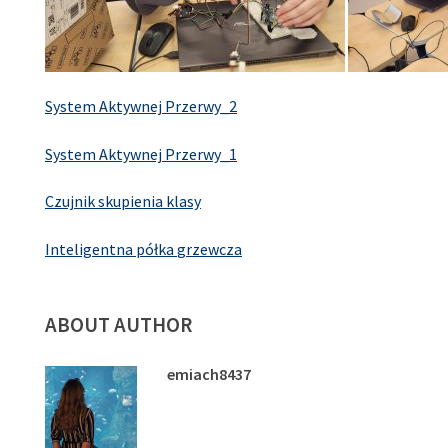
System Aktywnej Przerwy_2
System Aktywnej Przerwy_1
Czujnik skupienia klasy
Inteligentna półka
grzewcza
ABOUT AUTHOR
emiach8437