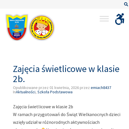
–
Zajęcia
świetlicowe
w
klasie
2b.
Zajęcia świetlicowe w klasie
2b.
Opublikowane przez
01 kwietnia, 2026
przez
emiach8437
In
Aktualności
,
Szkoła Podstawowa
Zajęcia świetlicowe w klasie 2b
W ramach przygotowań do Świąt Wielkanocnych dzieci
wzięły udział w różnorodnych aktywnościach