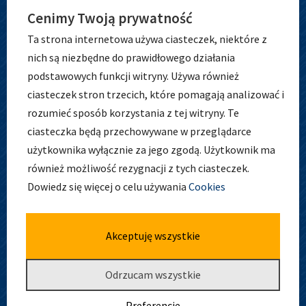
Cenimy Twoją prywatność
Ta strona internetowa używa ciasteczek, niektóre z
nich są niezbędne do prawidłowego działania
podstawowych funkcji witryny. Używa również
ciasteczek stron trzecich, które pomagają analizować i
ADRES
rozumieć sposób korzystania z tej witryny. Te
ciasteczka będą przechowywane w przeglądarce
użytkownika wyłącznie za jego zgodą. Użytkownik ma
również możliwość rezygnacji z tych ciasteczek.
Zespół Szkolno-Przedszkolny nr 5
Dowiedz się więcej o celu używania
Cookies
ul. Osobowicka 127
51-004 Wrocław
tel. 71 798 44 28
Akceptuję wszystkie
Odrzucam wszystkie
Preferencje