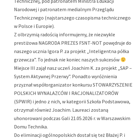
Technicznej, pod patronatem Ministra Edukacji
Narodowej i patronatem medialnym Przeglądu
Technicznego (najstarszego czasopisma technicznego
w Polsce i Europie).
Z olbrzymią radością informujemy, że niezwykle
prestiżowa NAGRODA PREZES FSNT-NOT powędruje do
naszego ucznia Igora P. za projekt „Inteligentna półka
grzewcza”. To jednak nie koniec naszych sukcesów
Miejsce III zajął nasz uczeń Joachim K. za projekt „SAP –
System Aktywnej Przerwy”. Ponadto wyróżnienia
przyznał współorganizator konkursu STOWARZYSZENIE
POLSKICH WYNALAZCÓW I RACJONALIZATORÓW
(SPWIR) i jedno z nich, w kategorii Szkoła Podstawowa,
otrzymał również Joachim. Laureaci zostaną
uhonorowani podczas Gali 21.05.2026 r. w Warszawskim
Domu Technika.
Do eliminacji ogólnopolskich dostał się też Błażej P. i