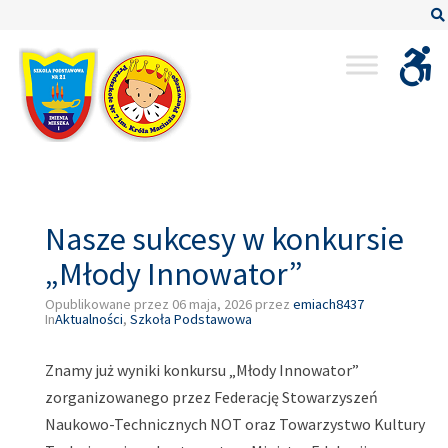
–
Nasze
sukcesy
w
konkursie
„Młody
Innowator”
Nasze sukcesy w konkursie
„Młody Innowator”
Opublikowane przez
06 maja, 2026
przez
emiach8437
In
Aktualności
,
Szkoła Podstawowa
Znamy już wyniki konkursu „Młody Innowator”
zorganizowanego przez Federację Stowarzyszeń
Naukowo-Technicznych NOT oraz Towarzystwo Kultury