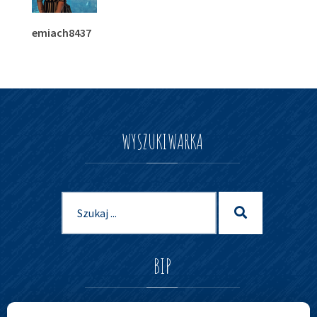
emiach8437
WYSZUKIWARKA
Szukaj
Szukaj
dla:
BIP