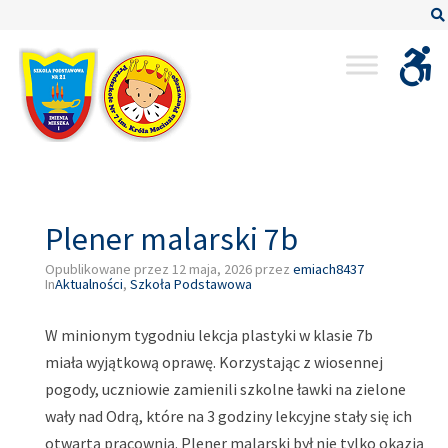
–
Plener
malarski
7b
Plener malarski 7b
Opublikowane przez
12 maja, 2026
przez
emiach8437
In
Aktualności
,
Szkoła Podstawowa
W minionym tygodniu lekcja plastyki w klasie 7b
miała wyjątkową oprawę. Korzystając z wiosennej
pogody, uczniowie zamienili szkolne ławki na zielone
wały nad Odrą, które na 3 godziny lekcyjne stały się ich
otwartą pracownią. Plener malarski był nie tylko okazją