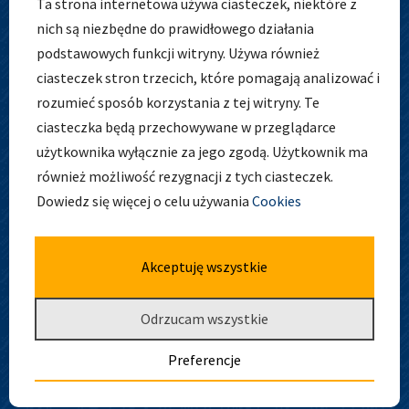
Ta strona internetowa używa ciasteczek, niektóre z
nich są niezbędne do prawidłowego działania
podstawowych funkcji witryny. Używa również
ciasteczek stron trzecich, które pomagają analizować i
ADRES
rozumieć sposób korzystania z tej witryny. Te
ciasteczka będą przechowywane w przeglądarce
użytkownika wyłącznie za jego zgodą. Użytkownik ma
również możliwość rezygnacji z tych ciasteczek.
Zespół Szkolno-Przedszkolny nr 5
Dowiedz się więcej o celu używania
Cookies
ul. Osobowicka 127
51-004 Wrocław
tel. 71 798 44 28
Akceptuję wszystkie
Odrzucam wszystkie
Preferencje
Deklaracja dostępności