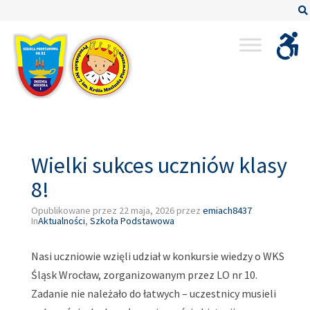
–
Wielki
sukces
uczniów
klasy
8!
Wielki sukces uczniów klasy
8!
Opublikowane przez
22 maja, 2026
przez
emiach8437
In
Aktualności
,
Szkoła Podstawowa
Nasi uczniowie wzięli udział w konkursie wiedzy o WKS
Śląsk Wrocław, zorganizowanym przez LO nr 10.
Zadanie nie należało do łatwych – uczestnicy musieli