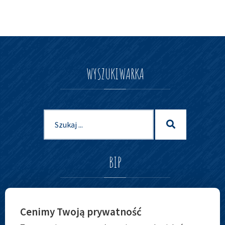
WYSZUKIWARKA
Szukaj
Szukaj
dla:
BIP
Cenimy Twoją prywatność