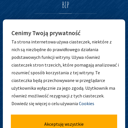
BIP
Cenimy Twoją prywatność
Ta strona internetowa używa ciasteczek, niektóre z
nich są niezbędne do prawidłowego działania
podstawowych funkcji witryny. Używa również
ciasteczek stron trzecich, które pomagają analizować i
ADRES
rozumieć sposób korzystania z tej witryny. Te
ciasteczka będą przechowywane w przeglądarce
użytkownika wyłącznie za jego zgodą. Użytkownik ma
również możliwość rezygnacji z tych ciasteczek.
Zespół Szkolno-Przedszkolny nr 5
Dowiedz się więcej o celu używania
Cookies
ul. Osobowicka 127
51-004 Wrocław
tel. 71 798 44 28
Akceptuję wszystkie