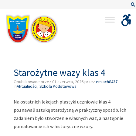
–
Starożytne
wazy
klas
4
Starożytne wazy klas 4
Opublikowane przez
01 czerwca, 2026
przez
emiach8437
In
Aktualności
,
Szkoła Podstawowa
Na ostatnich lekcjach plastyki uczniowie klas 4
poznawali sztukę starożytną w praktyczny sposób. Ich
zadaniem było stworzenie własnych waz, a następnie
pomalowanie ich w historyczne wzory.