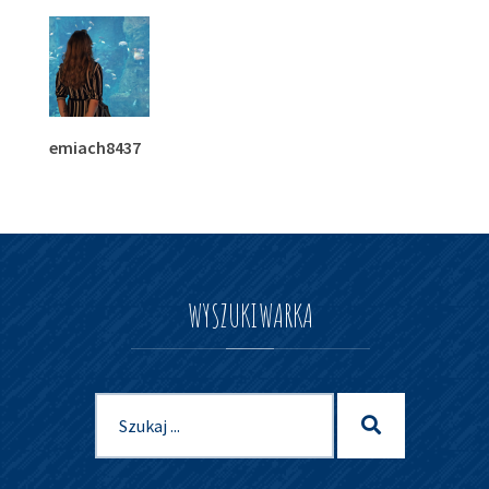
emiach8437
WYSZUKIWARKA
Szukaj
Szukaj
dla: