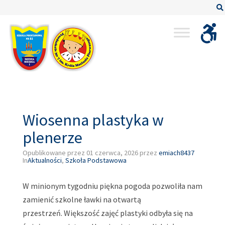
–
Wiosenna
plastyka
w
plenerze
Wiosenna plastyka w
plenerze
Opublikowane przez
01 czerwca, 2026
przez
emiach8437
In
Aktualności
,
Szkoła Podstawowa
W minionym tygodniu piękna pogoda pozwoliła nam
zamienić szkolne ławki na otwartą
przestrzeń. Większość zajęć plastyki odbyła się na