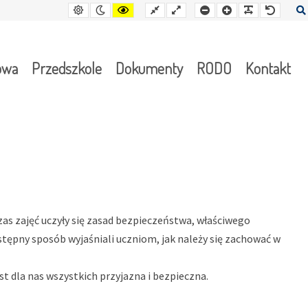
Kontrast
Tryb
Kontrast
Stały
Wide
Mniejsza
Czcionka
Czcionka
Czcion
domyślny
nocny
żółto-
układ
layout
czcionka
czarny
owa
Przedszkole
Dokumenty
RODO
Kontakt
czas zajęć uczyły się zasad bezpieczeństwa, właściwego
ępny sposób wyjaśniali uczniom, jak należy się zachować w
t dla nas wszystkich przyjazna i bezpieczna.