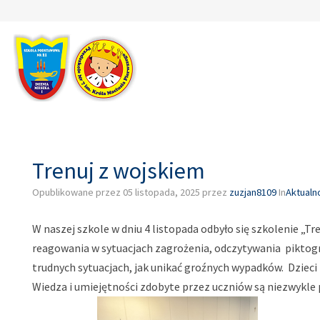
–
Trenuj
z
wojskiem
Trenuj z wojskiem
Opublikowane przez
05 listopada, 2025
przez
zuzjan8109
In
Aktualn
W naszej szkole
w dniu 4 listopada
odbyło się szkolenie „Tr
reagowania w sytuacjach zagrożenia, odczytywania piktogr
trudnych sytuacjach, jak unikać groźnych wypadków.
Dzieci
Wiedza i umiejętności zdobyte przez uczniów są niezwykle 