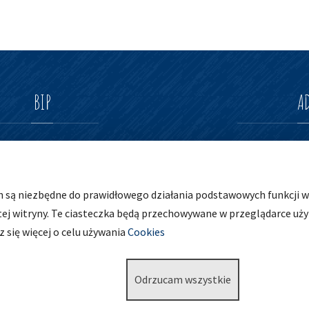
BIP
A
Zespół Szkolno-Prz
ul. Osobowicka 127
h są niezbędne do prawidłowego działania podstawowych funkcji wi
51-004 Wrocław
tej witryny. Te ciasteczka będą przechowywane w przeglądarce uż
tel. 71 798 44 28
 się więcej o celu używania
Cookies
Odrzucam wszystkie