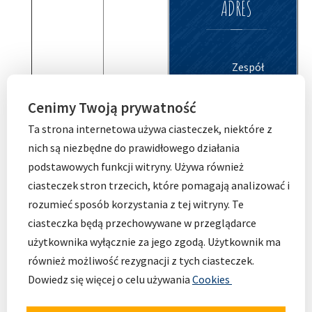
ADRES
Zespół
Szkolno-
Przedszkolny
Cenimy Twoją prywatność
nr 5
Ta strona internetowa używa ciasteczek, niektóre z
ul.
nich są niezbędne do prawidłowego działania
Osobowicka
podstawowych funkcji witryny. Używa również
127
ciasteczek stron trzecich, które pomagają analizować i
51-004
rozumieć sposób korzystania z tej witryny. Te
Wrocław
ciasteczka będą przechowywane w przeglądarce
tel. 71 798 44
użytkownika wyłącznie za jego zgodą. Użytkownik ma
28
również możliwość rezygnacji z tych ciasteczek.
Dowiedz się więcej o celu używania
Cookies