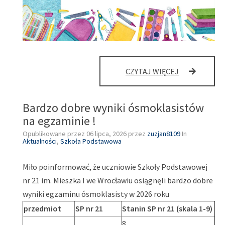
WYPRAWKA
CZYTAJ WIĘCEJ
DLA
KLAS
PIERWSZYCH
Bardzo dobre wyniki ósmoklasistów
na egzaminie !
Opublikowane przez
06 lipca, 2026
przez
zuzjan8109
In
Aktualności
,
Szkoła Podstawowa
Miło poinformować, że uczniowie Szkoły Podstawowej
nr 21 im. Mieszka I we Wrocławiu osiągnęli bardzo dobre
wyniki egzaminu ósmoklasisty w 2026 roku
przedmiot
SP nr 21
Stanin SP nr 21 (skala 1-9)
8 …