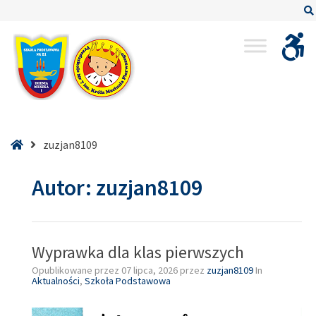
–
zuzjan8109
Strona
zuzjan8109
główna
Autor:
zuzjan8109
Wyprawka dla klas pierwszych
Opublikowane przez
07 lipca, 2026
przez
zuzjan8109
In
Aktualności
,
Szkoła Podstawowa