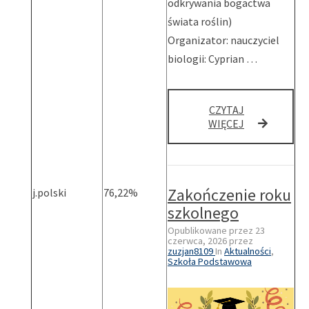
odkrywania bogactwa
świata roślin)
Organizator: nauczyciel
biologii: Cyprian …
CZYTAJ
WYSTAWA
WIĘCEJ
ZIELNIKÓW
Zakończenie roku
j.polski
76,22%
szkolnego
Opublikowane przez
23
czerwca, 2026
przez
zuzjan8109
In
Aktualności
,
Szkoła Podstawowa