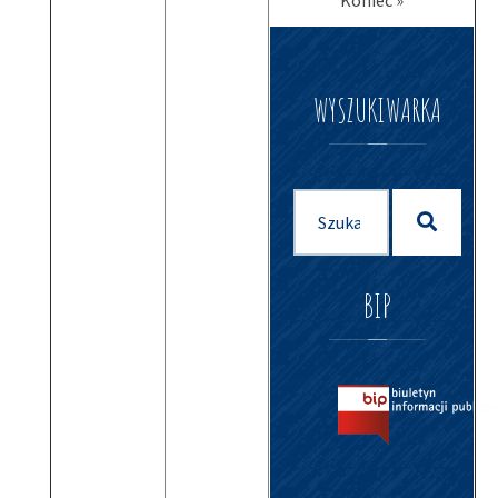
Koniec »
WYSZUKIWARKA
Szukaj
Szukaj
dla:
BIP