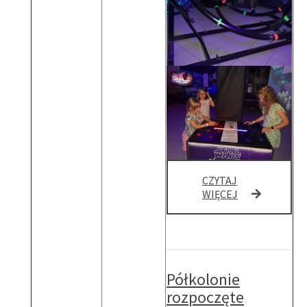
CZYTAJ
DRUGI
WIĘCEJ
DZIEŃ
PÓŁKOLONII
Półkolonie
rozpoczęte