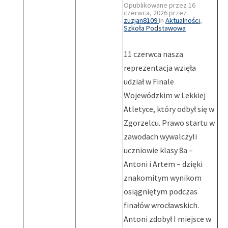
Opublikowane przez
16
czerwca, 2026
przez
zuzjan8109
In
Aktualności
,
Szkoła Podstawowa
11 czerwca nasza
reprezentacja wzięła
udział w Finale
Wojewódzkim w Lekkiej
Atletyce, który odbył się w
Zgorzelcu. Prawo startu w
zawodach wywalczyli
uczniowie klasy 8a –
Antoni i Artem – dzięki
znakomitym wynikom
osiągniętym podczas
finałów wrocławskich.
Antoni zdobył I miejsce w