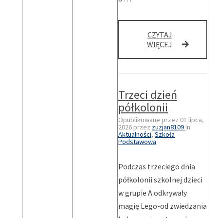
CZYTAJ
BARDZO
WIĘCEJ
DOBRE
WYNIKI
ÓSMOKLASI
NA
Trzeci dzień
EGZAMINIE
!
półkolonii
Opublikowane przez
01 lipca,
2026
przez
zuzjan8109
In
Aktualności
,
Szkoła
Podstawowa
Podczas trzeciego dnia
półkolonii szkolnej dzieci
w grupie A odkrywały
magię Lego-od zwiedzania