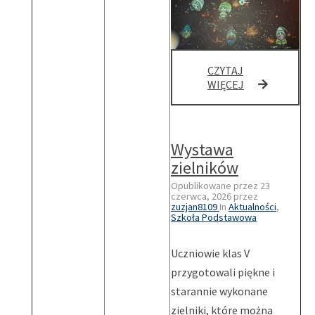
CZYTAJ
PÓŁKOLONIE
WIĘCEJ
ROZPOCZĘTE
Wystawa
zielników
Opublikowane przez
23
czerwca, 2026
przez
zuzjan8109
In
Aktualności
,
Szkoła Podstawowa
Uczniowie klas V
przygotowali piękne i
starannie wykonane
zielniki, które można