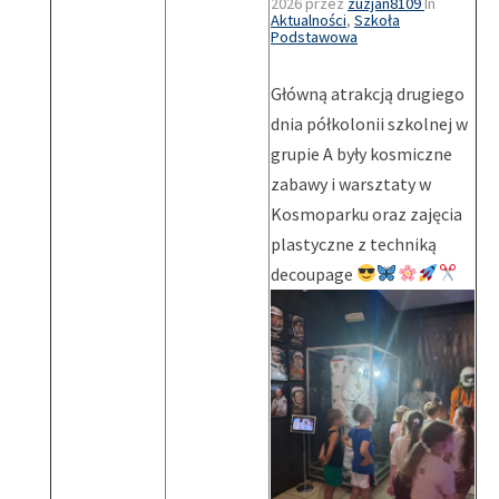
2026
przez
zuzjan8109
In
Aktualności
,
Szkoła
Podstawowa
Główną atrakcją drugiego
dnia półkolonii szkolnej w
grupie A były kosmiczne
zabawy i warsztaty w
Kosmoparku oraz zajęcia
plastyczne z techniką
decoupage