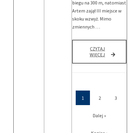
biegu na 300 m, natomiast
Artem zajął III miejsce w
skoku wzwyż. Mimo
zmiennych …
CZYTAJ
FINAŁ
WIĘCEJ
WOJEWÓDZK
W
LEKKIEJ
ATLETYCE
1
2
3
(current)
Dalej »