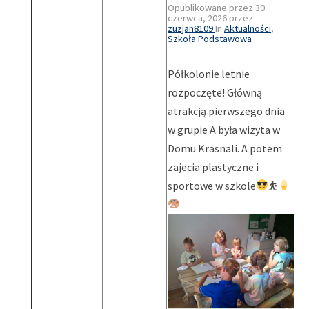
Opublikowane przez
30
czerwca, 2026
przez
zuzjan8109
In
Aktualności
,
Szkoła Podstawowa
Półkolonie letnie
rozpoczęte! Główną
atrakcją pierwszego dnia
w grupie A była wizyta w
Domu Krasnali. A potem
zajecia plastyczne i
sportowe w szkole
⛹