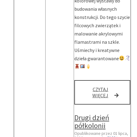
kolorowej wystawy do
budowania własnych
konstrukcji. Do tego szycie
filcowych zwierzątek i
malowanie akrylowymi
flamastrami na szkle.
Uśmiechy i kreatywne
dzieła gwarantowane
CZYTAJ
TRZECI
WIĘCEJ
DZIEŃ
PÓŁKOLONII
Drugi dzień
półkolonii
Opublikowane przez
01 lipca,