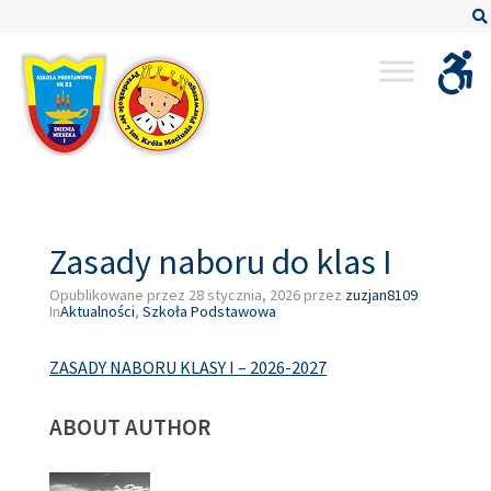
–
Zasady
naboru
do
klas
I
Zasady naboru do klas I
Opublikowane przez
28 stycznia, 2026
przez
zuzjan8109
In
Aktualności
,
Szkoła Podstawowa
ZASADY NABORU KLASY I – 2026-2027
ABOUT AUTHOR