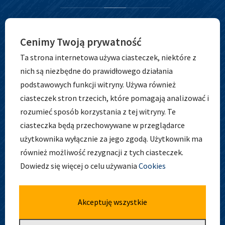
Cenimy Twoją prywatność
Ta strona internetowa używa ciasteczek, niektóre z
nich są niezbędne do prawidłowego działania
podstawowych funkcji witryny. Używa również
ciasteczek stron trzecich, które pomagają analizować i
ADRES
rozumieć sposób korzystania z tej witryny. Te
ciasteczka będą przechowywane w przeglądarce
użytkownika wyłącznie za jego zgodą. Użytkownik ma
również możliwość rezygnacji z tych ciasteczek.
Zespół Szkolno-Przedszkolny nr 5
Dowiedz się więcej o celu używania
Cookies
ul. Osobowicka 127
51-004 Wrocław
tel. 71 798 44 28
Akceptuję wszystkie