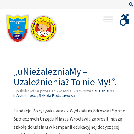
–
„uNieżalezniaMy
–
Uzależnienia?
To
nie
My!”.
„uNieżalezniaMy –
Uzależnienia? To nie My!”.
Opublikowane przez
14 kwietnia, 2026
przez
zuzjan8109
In
Aktualności
,
Szkoła Podstawowa
Fundacja Pozytywka wraz z Wydziałem Zdrowia i Spraw
Społecznych Urzędu Miasta Wrocławia zaprosili naszą
szkołę do udziału w kampanii edukacyjnej dotyczącej