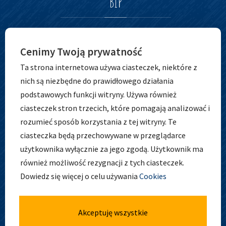
BIP
Cenimy Twoją prywatność
Ta strona internetowa używa ciasteczek, niektóre z
nich są niezbędne do prawidłowego działania
podstawowych funkcji witryny. Używa również
ciasteczek stron trzecich, które pomagają analizować i
ADRES
rozumieć sposób korzystania z tej witryny. Te
ciasteczka będą przechowywane w przeglądarce
użytkownika wyłącznie za jego zgodą. Użytkownik ma
również możliwość rezygnacji z tych ciasteczek.
Zespół Szkolno-Przedszkolny nr 5
Dowiedz się więcej o celu używania
Cookies
ul. Osobowicka 127
51-004 Wrocław
tel. 71 798 44 28
Akceptuję wszystkie